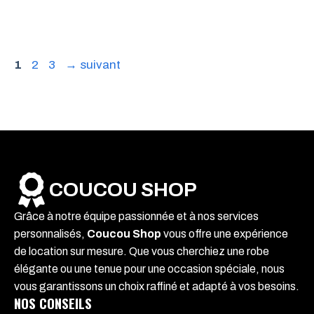
Page
Page
Page
1
2
3
→
suivant
COUCOU SHOP
Grâce à notre équipe passionnée et à nos services
personnalisés,
Coucou Shop
vous offre une expérience
de location sur mesure. Que vous cherchiez une robe
élégante ou une tenue pour une occasion spéciale, nous
vous garantissons un choix raffiné et adapté à vos besoins.
NOS CONSEILS