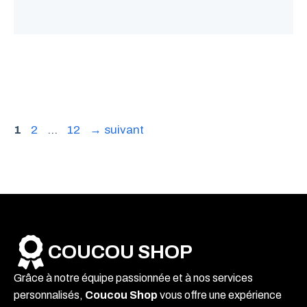
Page
Page
Page
1
2
…
12
→
suivant
COUCOU SHOP
Grâce à notre équipe passionnée et à nos services
personnalisés,
Coucou Shop
vous offre une expérience