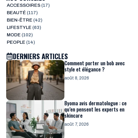
ACCESSOIRES
(17)
BEAUTÉ
(117)
BIEN-ÊTRE
(42)
LIFESTYLE
(63)
MODE
(102)
PEOPLE
(14)
DERNIERS ARTICLES
Comment porter un bob avec
style et élégance ?
août 8, 2026
Byoma avis dermatologue : ce
qu’en pensent les experts en
skincare
août 7, 2026