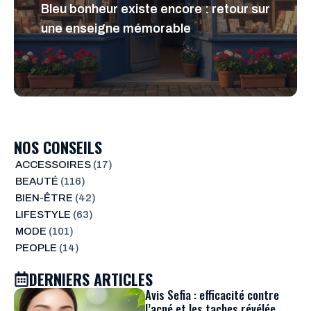
Bleu bonheur existe encore : retour sur
une enseigne mémorable
NOS CONSEILS
ACCESSOIRES
(17)
BEAUTÉ
(116)
BIEN-ÊTRE
(42)
LIFESTYLE
(63)
MODE
(101)
PEOPLE
(14)
DERNIERS ARTICLES
Avis Sefia : efficacité contre
l’acné et les taches révélée