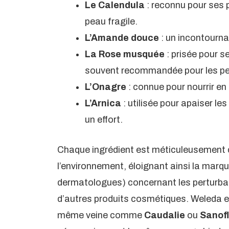
Le Calendula
: reconnu pour ses p
peau fragile.
L’Amande douce
: un incontourna
La Rose musquée
: prisée pour s
souvent recommandée pour les p
L’Onagre
: connue pour nourrir en 
L’Arnica
: utilisée pour apaiser le
un effort.
Chaque ingrédient est méticuleusement ch
l’environnement, éloignant ainsi la mar
dermatologues) concernant les perturba
d’autres produits cosmétiques. Weleda 
même veine comme
Caudalie
ou
Sanof