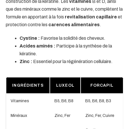
construction de la kératine. Les
vitamines
B et D, ainsi
que des minéraux comme le zinc et le cuivre, complètent la
formule en apportant à la fois
revitalisation capillaire
et
protection contre les
carences alimentaires
.
Cystine :
Favorise la solidité des cheveux.
Acides aminés :
Participe à la synthèse de la
kératine.
Zinc :
Essentiel pour la régénération cellulaire.
INGRÉDIENTS
LUXEOL
FORCAPIL
Vitamines
B5, B6, B8
B5, B6, B8, B3
Minéraux
Zinc, Fer
Zinc, Fer, Cuivre