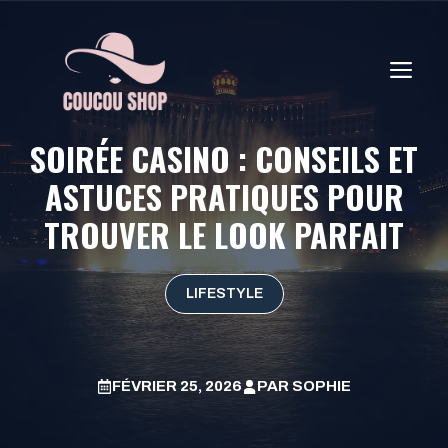
Aller
au
contenu
ME
SOIRÉE CASINO : CONSEILS ET
ASTUCES PRATIQUES POUR
TROUVER LE LOOK PARFAIT
LIFESTYLE
FÉVRIER 25, 2026
PAR
SOPHIE