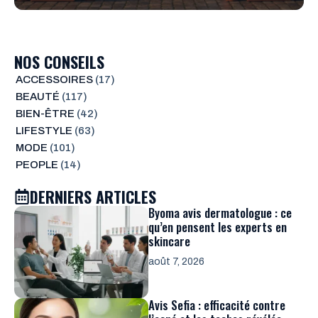
NOS CONSEILS
ACCESSOIRES
(17)
BEAUTÉ
(117)
BIEN-ÊTRE
(42)
LIFESTYLE
(63)
MODE
(101)
PEOPLE
(14)
DERNIERS ARTICLES
Byoma avis dermatologue : ce
qu’en pensent les experts en
skincare
août 7, 2026
Avis Sefia : efficacité contre