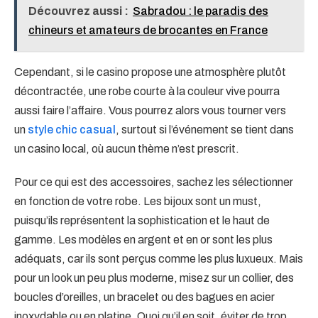
Découvrez aussi :
Sabradou : le paradis des
chineurs et amateurs de brocantes en France
Cependant, si le casino propose une atmosphère plutôt
décontractée, une robe courte à la couleur vive pourra
aussi faire l’affaire. Vous pourrez alors vous tourner vers
un
style chic casual
, surtout si l’événement se tient dans
un casino local, où aucun thème n’est prescrit.
Pour ce qui est des accessoires, sachez les sélectionner
en fonction de votre robe. Les bijoux sont un must,
puisqu’ils représentent la sophistication et le haut de
gamme. Les modèles en argent et en or sont les plus
adéquats, car ils sont perçus comme les plus luxueux. Mais
pour un look un peu plus moderne, misez sur un collier, des
boucles d’oreilles, un bracelet ou des bagues en acier
inoxydable ou en platine. Quoi qu’il en soit, éviter de trop