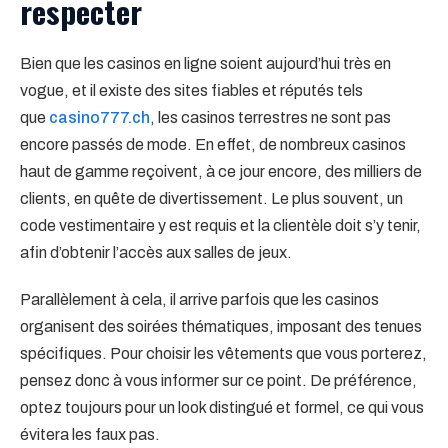
respecter
Bien que les casinos en ligne soient aujourd’hui très en
vogue, et il existe des sites fiables et réputés tels
que
casino777.ch
, les casinos terrestres ne sont pas
encore passés de mode. En effet, de nombreux casinos
haut de gamme reçoivent, à ce jour encore, des milliers de
clients, en quête de divertissement. Le plus souvent, un
code vestimentaire y est requis et la clientèle doit s’y tenir,
afin d’obtenir l’accès aux salles de jeux.
Parallèlement à cela, il arrive parfois que les casinos
organisent des soirées thématiques, imposant des tenues
spécifiques. Pour choisir les vêtements que vous porterez,
pensez donc à vous informer sur ce point. De préférence,
optez toujours pour un look distingué et formel, ce qui vous
évitera les faux pas.