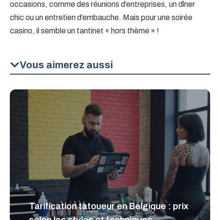
occasions, comme des réunions d’entreprises, un dîner
chic ou un entretien d’embauche. Mais pour une soirée
casino, il semble un tantinet « hors thème » !
Vous aimerez aussi
Tarification tatoueur en Belgique : prix
selon les styles et techniques