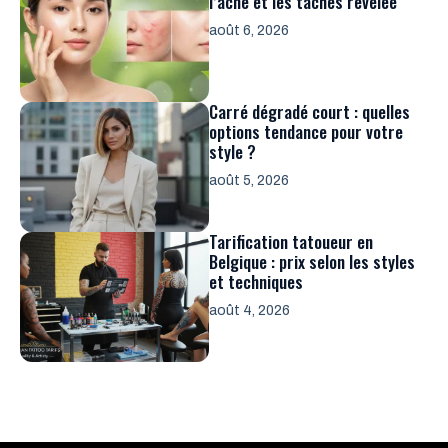
l’acné et les taches révélée
août 6, 2026
Carré dégradé court : quelles
options tendance pour votre
style ?
août 5, 2026
Tarification tatoueur en
Belgique : prix selon les styles
et techniques
août 4, 2026