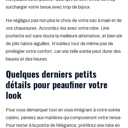
surcharger votre tenue avec trop de bijoux.
Ne négligez pas non plus le choix de votre sac à main et de
vos chaussures. Accordez-les avec votre robe. Une
pochette est sans doute la meilleure alternative, et bien sûr
de jolis talons aiguilles. N’oubliez tout de même pas de
privilégier votre confort, car une telle soirée peut durer des
heures et des heures.
Quelques derniers petits
détails pour peaufiner votre
look
Pour vous démarquer tout en vous intégrant à votre soirée
casino, pensez aux matières qui composeront votre tenue.
Pour rester à la pointe de l’élégance, préférez une robe en