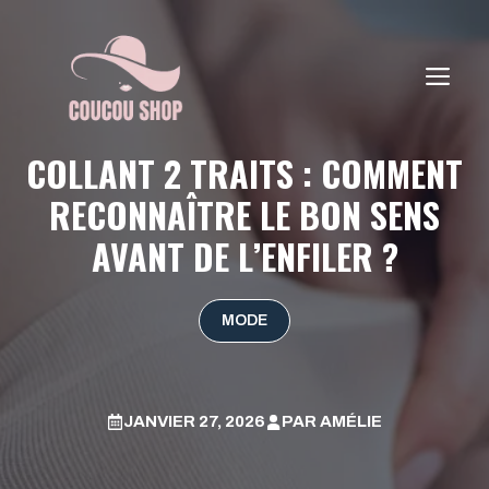
Aller
au
contenu
ME
COLLANT 2 TRAITS : COMMENT
RECONNAÎTRE LE BON SENS
AVANT DE L’ENFILER ?
MODE
JANVIER 27, 2026
PAR
AMÉLIE