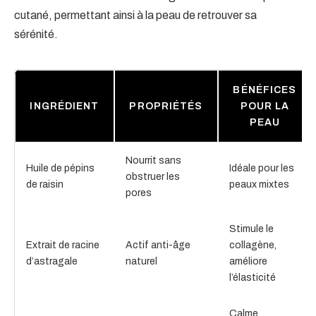
cutané, permettant ainsi à la peau de retrouver sa
sérénité.
BÉNÉFICES
INGRÉDIENT
PROPRIÉTÉS
POUR LA
PEAU
Nourrit sans
Huile de pépins
Idéale pour les
obstruer les
de raisin
peaux mixtes
pores
Stimule le
Extrait de racine
Actif anti-âge
collagène,
d’astragale
naturel
améliore
l’élasticité
Calme