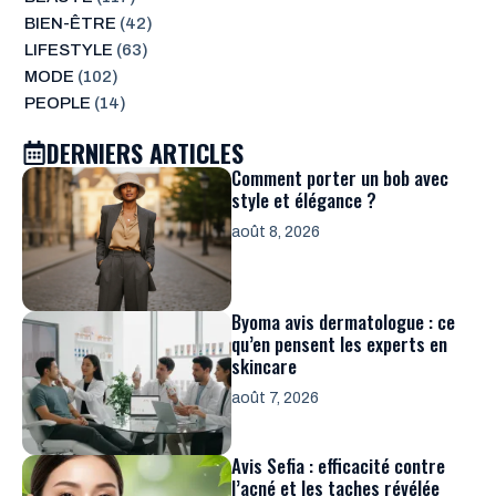
BIEN-ÊTRE
(42)
LIFESTYLE
(63)
MODE
(102)
PEOPLE
(14)
DERNIERS ARTICLES
Comment porter un bob avec
style et élégance ?
août 8, 2026
Byoma avis dermatologue : ce
qu’en pensent les experts en
skincare
août 7, 2026
Avis Sefia : efficacité contre
l’acné et les taches révélée