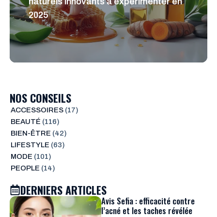
naturels innovants à expérimenter en
2025
NOS CONSEILS
ACCESSOIRES
(17)
BEAUTÉ
(116)
BIEN-ÊTRE
(42)
LIFESTYLE
(63)
MODE
(101)
PEOPLE
(14)
DERNIERS ARTICLES
Avis Sefia : efficacité contre
l’acné et les taches révélée