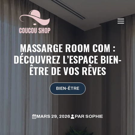
Aller
au
contenu
ME
MASSARGE ROOM COM :
DÉCOUVREZ L’ESPACE BIEN-
ÊTRE DE VOS RÊVES
BIEN-ÊTRE
MARS 29, 2026
PAR
SOPHIE