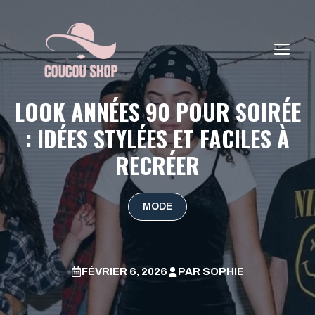
Aller
au
contenu
ME
LOOK ANNÉES 90 POUR SOIRÉE
: IDÉES STYLÉES ET FACILES À
RECRÉER
MODE
FÉVRIER 6, 2026
PAR
SOPHIE