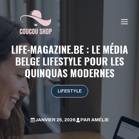
Aller
au
contenu
ME
LIFE-MAGAZINE.BE : LE MÉDIA
BELGE LIFESTYLE POUR LES
QUINQUAS MODERNES
LIFESTYLE
JANVIER 25, 2026
PAR
AMÉLIE