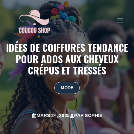
Aller
au
contenu
ME
IDÉES DE COIFFURES TENDANCE
POUR ADOS AUX CHEVEUX
CRÉPUS ET TRESSÉS
MODE
MARS 24, 2025
PAR
SOPHIE