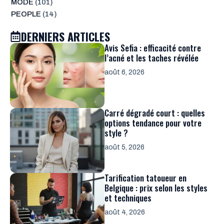
MODE
(101)
PEOPLE
(14)
DERNIERS ARTICLES
Avis Sefia : efficacité contre
l’acné et les taches révélée
août 6, 2026
Carré dégradé court : quelles
options tendance pour votre
style ?
août 5, 2026
Tarification tatoueur en
Belgique : prix selon les styles
et techniques
août 4, 2026