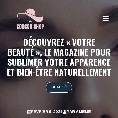
Aller
au
contenu
ME
DÉCOUVREZ « VOTRE
BEAUTÉ », LE MAGAZINE POUR
SUBLIMER VOTRE APPARENCE
ET BIEN-ÊTRE NATURELLEMENT
BEAUTÉ
FÉVRIER 5, 2025
PAR
AMÉLIE