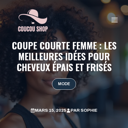
Aller
au
contenu
ME
COUPE COURTE FEMME : LES
MEILLEURES IDÉES POUR
CHEVEUX ÉPAIS ET FRISÉS
MODE
MARS 15, 2025
PAR
SOPHIE