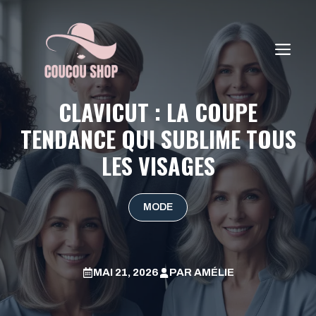
Aller
au
contenu
ME
CLAVICUT : LA COUPE
TENDANCE QUI SUBLIME TOUS
LES VISAGES
MODE
MAI 21, 2026
PAR
AMÉLIE