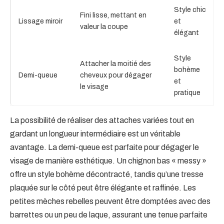
Style chic
Fini lisse, mettant en
Lissage miroir
et
valeur la coupe
élégant
Style
Attacher la moitié des
bohème
Demi-queue
cheveux pour dégager
et
le visage
pratique
La possibilité de réaliser des attaches variées tout en
gardant un longueur intermédiaire est un véritable
avantage. La demi-queue est parfaite pour dégager le
visage de manière esthétique. Un chignon bas « messy »
offre un style bohème décontracté, tandis qu’une tresse
plaquée sur le côté peut être élégante et raffinée. Les
petites mèches rebelles peuvent être domptées avec des
barrettes ou un peu de laque, assurant une tenue parfaite