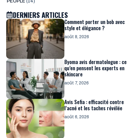
PEOPLE
(14)
DERNIERS ARTICLES
Comment porter un bob avec
style et élégance ?
août 8, 2026
Byoma avis dermatologue : ce
qu’en pensent les experts en
skincare
août 7, 2026
Avis Sefia : efficacité contre
l’acné et les taches révélée
août 6, 2026