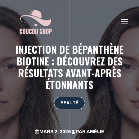
Aller
au
contenu
ME
INJECTION DE BÉPANTHÈNE
BIOTINE : DÉCOUVREZ DES
RÉSULTATS AVANT-APRÈS
ÉTONNANTS
BEAUTÉ
MARS 2, 2026
PAR
AMÉLIE