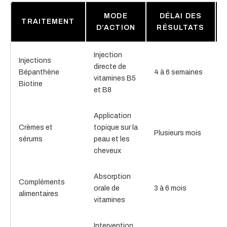
MODE
DÉLAI DES
TRAITEMENT
D’ACTION
RÉSULTATS
Injection
Injections
R
directe de
Bépanthène
4 à 6 semaines
l
vitamines B5
Biotine
et B8
Application
Crèmes et
topique sur la
Plusieurs mois
sérums
peau et les
r
cheveux
Absorption
E
Compléments
orale de
3 à 6 mois
v
alimentaires
vitamines
l
Intervention